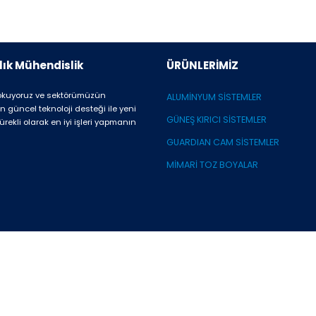
ık Mühendislik
ÜRÜNLERİMİZ
kuyoruz ve sektörümüzün
ALUMİNYUM SİSTEMLER
n güncel teknoloji desteği ile yeni
GÜNEŞ KIRICI SİSTEMLER
rekli olarak en iyi işleri yapmanın
GUARDIAN CAM SİSTEMLER
MİMARİ TOZ BOYALAR