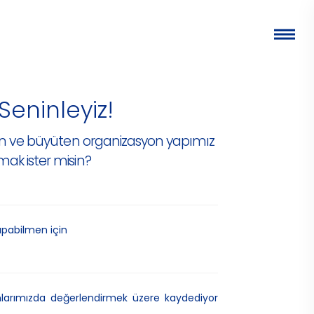
eninleyiz!
yen ve büyüten organizasyon yapımız
ak ister misin?
apabilmen için
nlarımızda değerlendirmek üzere kaydediyor